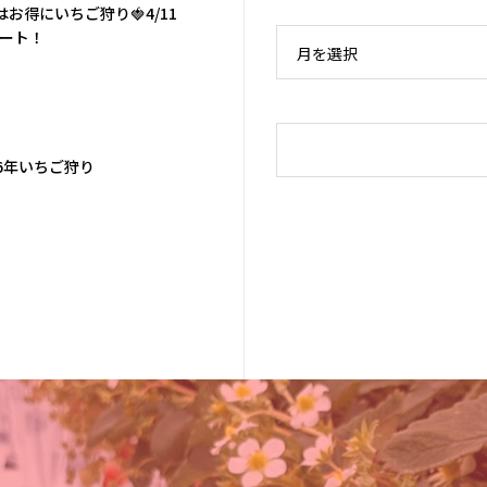
はお得にいちご狩り🍓4/11
ート！
月を選択
26年いちご狩り