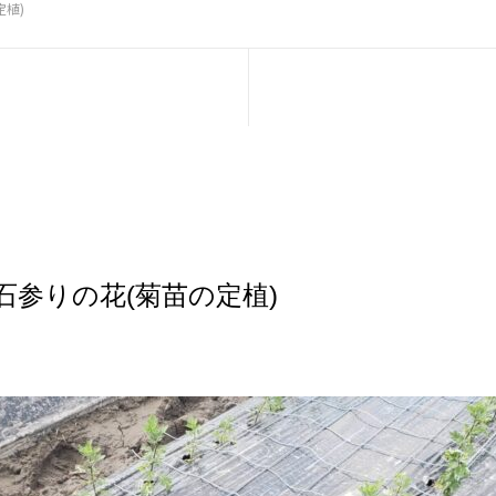
植)
石参りの花(菊苗の定植)